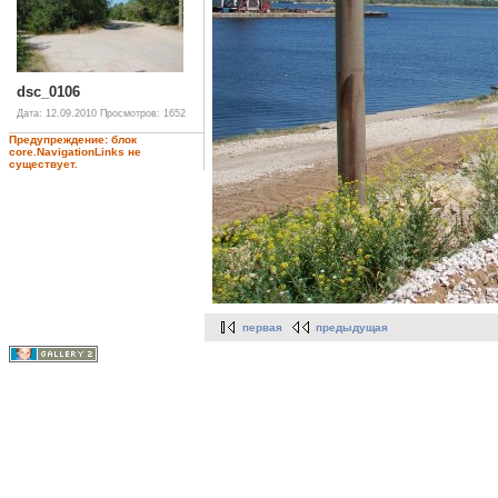
dsc_0106
Дата: 12.09.2010
Просмотров: 1652
Предупреждение: блок
core.NavigationLinks не
существует.
первая
предыдущая