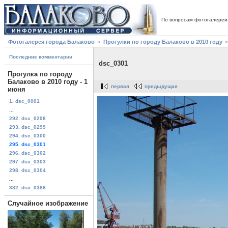
По вопросам фотогалереи
Фотогалерея города Балаково
Прогулки по городу Балаково в 2010 году
Последние комментарии
dsc_0301
Прогулка по городу
Балаково в 2010 году - 1
первая
предыдущая
июня
1. dsc_0001
...
292. dsc_0298
293. dsc_0299
294. dsc_0300
295. dsc_0301
296. dsc_0302
297. dsc_0303
298. dsc_0304
...
382. dsc_0388
Случайное изображение