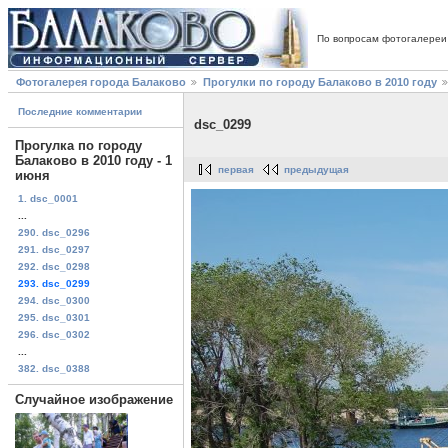
По вопросам фотогалереи
Фотогалерея города Балаково
Прогулки по городу Балаково в 2010 году
Последние комментарии
dsc_0299
Прогулка по городу
Балаково в 2010 году - 1
первая
предыдущая
июня
1. dsc_0001
...
290. dsc_0296
291. dsc_0297
292. dsc_0298
293. dsc_0299
294. dsc_0300
295. dsc_0301
296. dsc_0302
...
382. dsc_0388
Случайное изображение