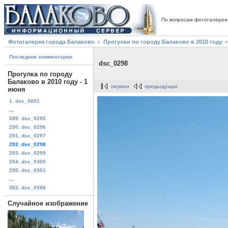
По вопросам фотогалереи
Фотогалерея города Балаково
Прогулки по городу Балаково в 2010 году
Последние комментарии
dsc_0298
Прогулка по городу
Балаково в 2010 году - 1
первая
предыдущая
июня
1. dsc_0001
...
289. dsc_0295
290. dsc_0296
291. dsc_0297
292. dsc_0298
293. dsc_0299
294. dsc_0300
295. dsc_0301
...
382. dsc_0388
Случайное изображение