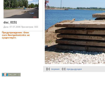
dsc_0151
Дата: 07.07.2008
Просмотров: 933
Предупреждение: блок
core.NavigationLinks не
существует.
первая
предыдущая