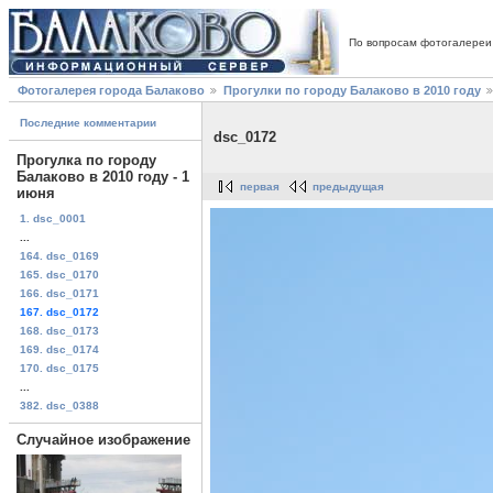
По вопросам фотогалереи
Фотогалерея города Балаково
Прогулки по городу Балаково в 2010 году
Последние комментарии
dsc_0172
Прогулка по городу
Балаково в 2010 году - 1
первая
предыдущая
июня
1. dsc_0001
...
164. dsc_0169
165. dsc_0170
166. dsc_0171
167. dsc_0172
168. dsc_0173
169. dsc_0174
170. dsc_0175
...
382. dsc_0388
Случайное изображение