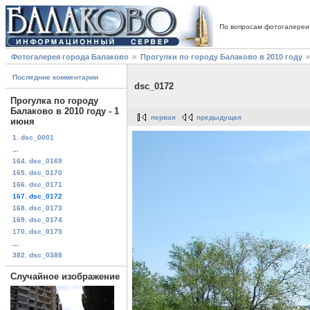
По вопросам фотогалереи
Фотогалерея города Балаково
Прогулки по городу Балаково в 2010 году
Последние комментарии
dsc_0172
Прогулка по городу
Балаково в 2010 году - 1
первая
предыдущая
июня
1. dsc_0001
...
164. dsc_0169
165. dsc_0170
166. dsc_0171
167. dsc_0172
168. dsc_0173
169. dsc_0174
170. dsc_0175
...
382. dsc_0388
Случайное изображение