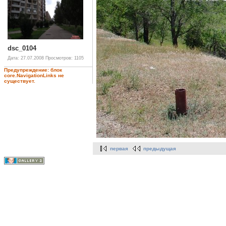
dsc_0104
Дата: 27.07.2008
Просмотров: 1105
Предупреждение: блок
core.NavigationLinks не
существует.
первая
предыдущая