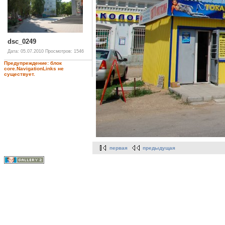
dsc_0249
Дата: 05.07.2010
Просмотров: 1546
Предупреждение: блок
core.NavigationLinks не
существует.
первая
предыдущая