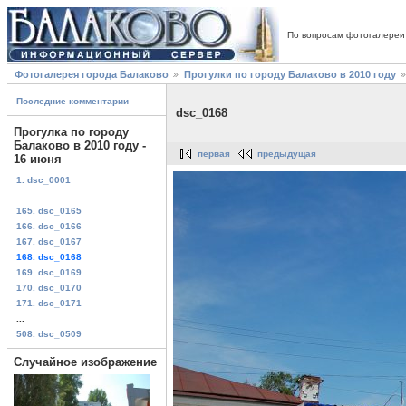
По вопросам фотогалереи
Фотогалерея города Балаково
Прогулки по городу Балаково в 2010 году
Последние комментарии
dsc_0168
Прогулка по городу
Балаково в 2010 году -
первая
предыдущая
16 июня
1. dsc_0001
...
165. dsc_0165
166. dsc_0166
167. dsc_0167
168. dsc_0168
169. dsc_0169
170. dsc_0170
171. dsc_0171
...
508. dsc_0509
Случайное изображение