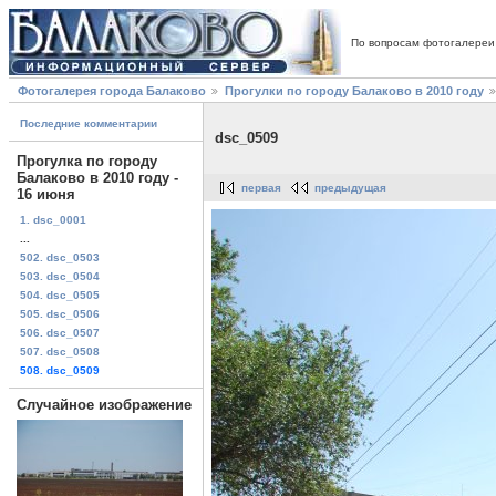
По вопросам фотогалереи
Фотогалерея города Балаково
Прогулки по городу Балаково в 2010 году
Последние комментарии
dsc_0509
Прогулка по городу
Балаково в 2010 году -
первая
предыдущая
16 июня
1. dsc_0001
...
502. dsc_0503
503. dsc_0504
504. dsc_0505
505. dsc_0506
506. dsc_0507
507. dsc_0508
508. dsc_0509
Случайное изображение