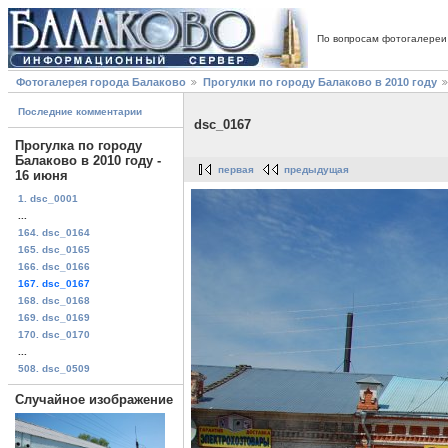
По вопросам фотогалереи
Фотогалерея города Балаково
Прогулки по городу Балаково в 2010 году
Последние комментарии
dsc_0167
Прогулка по городу
Балаково в 2010 году -
первая
предыдущая
16 июня
1. dsc_0001
...
164. dsc_0164
165. dsc_0165
166. dsc_0166
167. dsc_0167
168. dsc_0168
169. dsc_0169
170. dsc_0170
...
508. dsc_0509
Случайное изображение