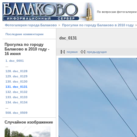
По вопросам фотогалереи
Фотогалерея города Балаково
Прогулки по городу Балаково в 2010 году
Последние комментарии
dsc_0131
Прогулка по городу
Балаково в 2010 году -
первая
предыдущая
16 июня
1. dsc_0001
...
128. dsc_0128
129. dsc_0129
130. dsc_0130
131. dsc_0131
132. dsc_0132
133. dsc_0133
134. dsc_0134
...
508. dsc_0509
Случайное изображение