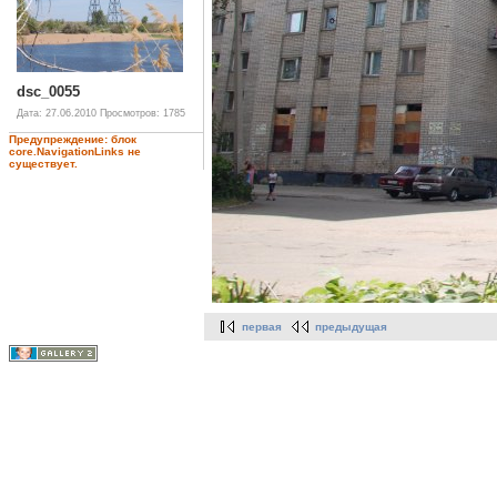
dsc_0055
Дата: 27.06.2010
Просмотров: 1785
Предупреждение: блок
core.NavigationLinks не
существует.
первая
предыдущая