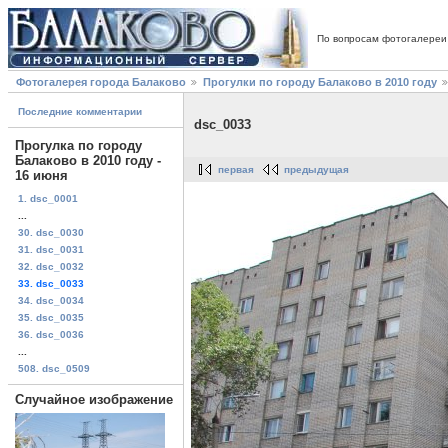
По вопросам фотогалереи
Фотогалерея города Балаково
Прогулки по городу Балаково в 2010 году
Последние комментарии
dsc_0033
Прогулка по городу
Балаково в 2010 году -
первая
предыдущая
16 июня
1. dsc_0001
...
30. dsc_0030
31. dsc_0031
32. dsc_0032
33. dsc_0033
34. dsc_0034
35. dsc_0035
36. dsc_0036
...
508. dsc_0509
Случайное изображение