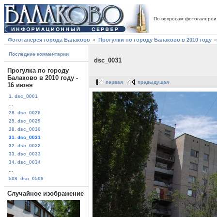
По вопросам фотогалереи
Фотогалерея города Балаково
Прогулки по городу Балаково в 2010 году
Последние комментарии
dsc_0031
Прогулка по городу
Балаково в 2010 году -
первая
предыдущая
16 июня
1. dsc_0001
...
28. dsc_0028
29. dsc_0029
30. dsc_0030
31. dsc_0031
32. dsc_0032
33. dsc_0033
34. dsc_0034
...
508. dsc_0509
Случайное изображение