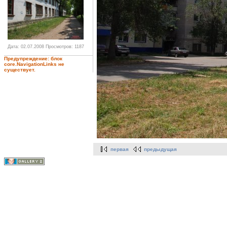
Дата: 02.07.2008
Просмотров: 1187
Предупреждение: блок
core.NavigationLinks не
существует.
первая
предыдущая