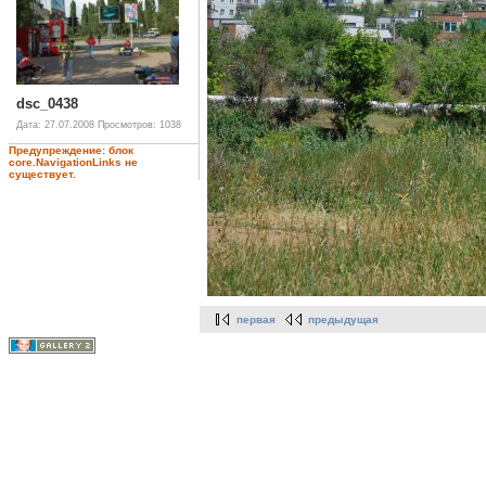
dsc_0438
Дата: 27.07.2008
Просмотров: 1038
Предупреждение: блок
core.NavigationLinks не
существует.
первая
предыдущая