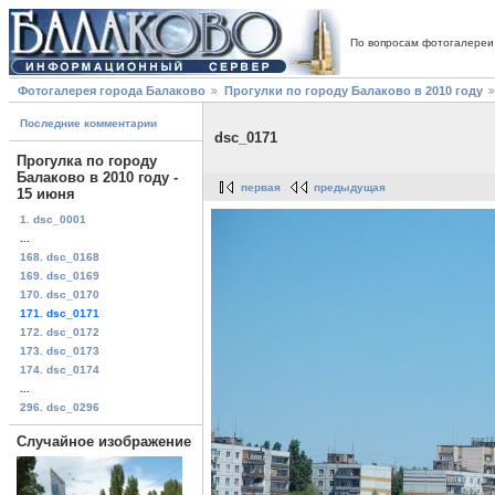
По вопросам фотогалереи
Фотогалерея города Балаково
Прогулки по городу Балаково в 2010 году
Последние комментарии
dsc_0171
Прогулка по городу
Балаково в 2010 году -
первая
предыдущая
15 июня
1. dsc_0001
...
168. dsc_0168
169. dsc_0169
170. dsc_0170
171. dsc_0171
172. dsc_0172
173. dsc_0173
174. dsc_0174
...
296. dsc_0296
Случайное изображение