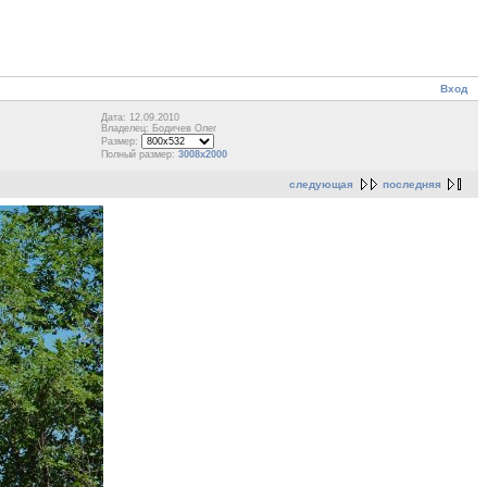
Вход
Дата: 12.09.2010
Владелец: Бодичев Олег
Размер:
Полный размер:
3008x2000
следующая
последняя