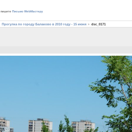
 пишите
Письмо WebМастеру
Прогулка по городу Балаково в 2010 году - 15 июня
dsc_0171