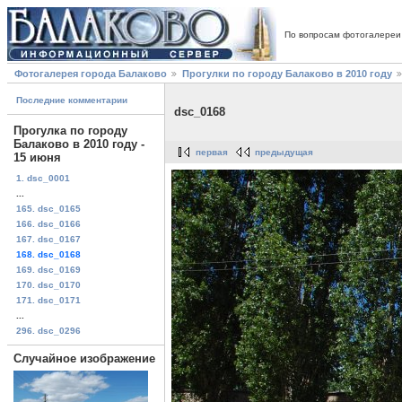
По вопросам фотогалереи
Фотогалерея города Балаково
Прогулки по городу Балаково в 2010 году
Последние комментарии
dsc_0168
Прогулка по городу
Балаково в 2010 году -
первая
предыдущая
15 июня
1. dsc_0001
...
165. dsc_0165
166. dsc_0166
167. dsc_0167
168. dsc_0168
169. dsc_0169
170. dsc_0170
171. dsc_0171
...
296. dsc_0296
Случайное изображение