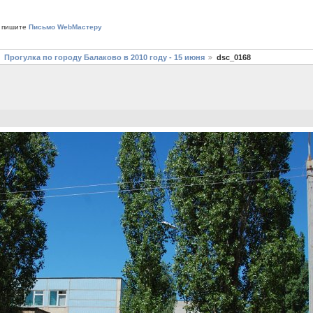
 пишите
Письмо WebМастеру
Прогулка по городу Балаково в 2010 году - 15 июня
dsc_0168