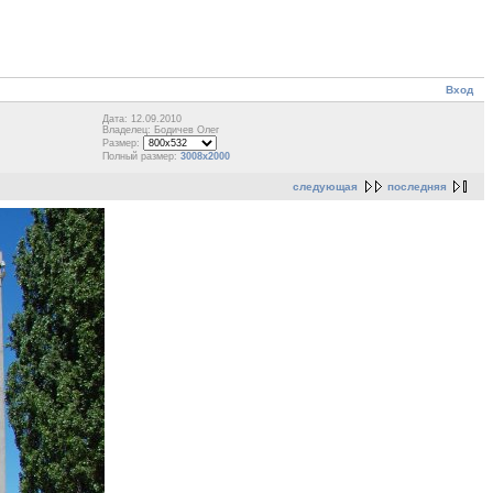
Вход
Дата: 12.09.2010
Владелец: Бодичев Олег
Размер:
Полный размер:
3008x2000
следующая
последняя