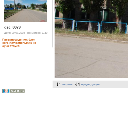
dsc_0079
Дата: 09.07.2008
Просмотров: 1140
Предупреждение: блок
core.NavigationLinks не
существует.
первая
предыдущая