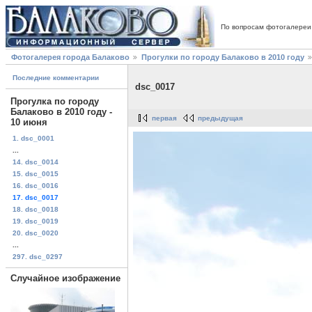
По вопросам фотогалереи
Фотогалерея города Балаково
Прогулки по городу Балаково в 2010 году
Последние комментарии
dsc_0017
Прогулка по городу
Балаково в 2010 году -
первая
предыдущая
10 июня
1. dsc_0001
...
14. dsc_0014
15. dsc_0015
16. dsc_0016
17. dsc_0017
18. dsc_0018
19. dsc_0019
20. dsc_0020
...
297. dsc_0297
Случайное изображение