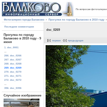
По вопросам фотогалереи
Фотогалерея города Балаково
Прогулки по городу Балаково в 2010 году
Последние комментарии
dsc_0269
Прогулка по городу
Балаково в 2010 году - 9
первая
предыдущая
июня
1. dsc_0001
...
266. dsc_0266
267. dsc_0267
268. dsc_0268
269. dsc_0269
270. dsc_0270
271. dsc_0271
272. dsc_0272
...
356. dsc_0356
Случайное изображение