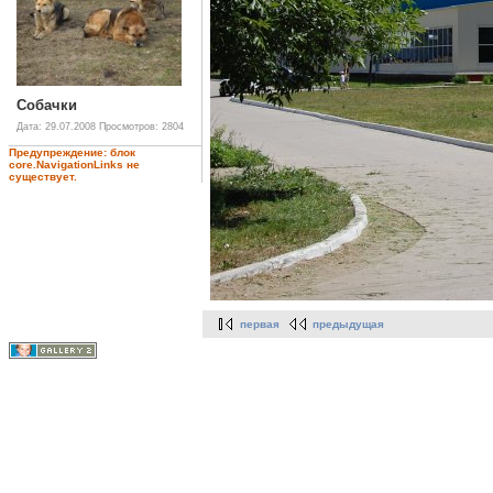
Собачки
Дата: 29.07.2008
Просмотров: 2804
Предупреждение: блок
core.NavigationLinks не
существует.
первая
предыдущая