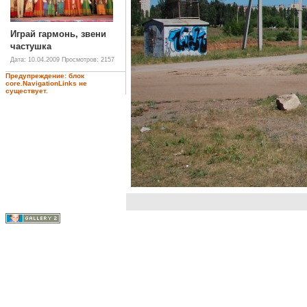
Играй гармонь, звени
частушка
Дата: 10.04.2009
Просмотров: 2157
Предупреждение: блок
core.NavigationLinks не
существует.