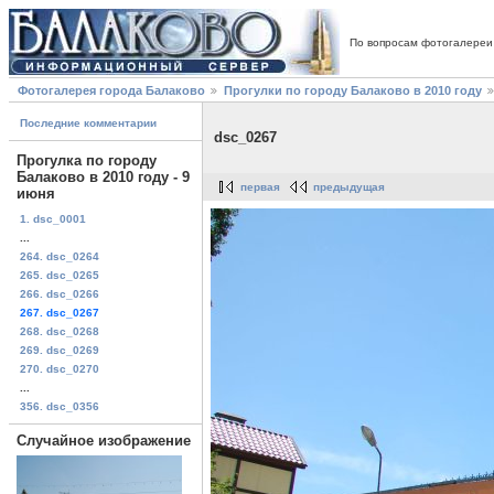
По вопросам фотогалереи
Фотогалерея города Балаково
Прогулки по городу Балаково в 2010 году
Последние комментарии
dsc_0267
Прогулка по городу
Балаково в 2010 году - 9
первая
предыдущая
июня
1. dsc_0001
...
264. dsc_0264
265. dsc_0265
266. dsc_0266
267. dsc_0267
268. dsc_0268
269. dsc_0269
270. dsc_0270
...
356. dsc_0356
Случайное изображение