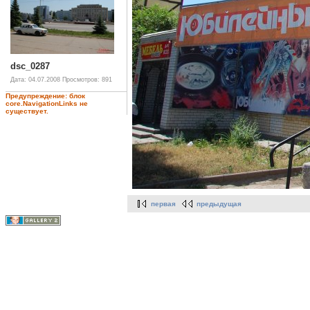
dsc_0287
Дата: 04.07.2008
Просмотров: 891
Предупреждение: блок
core.NavigationLinks не
существует.
первая
предыдущая