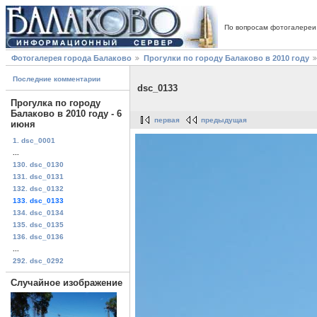
По вопросам фотогалереи
Фотогалерея города Балаково
Прогулки по городу Балаково в 2010 году
Последние комментарии
dsc_0133
Прогулка по городу
Балаково в 2010 году - 6
первая
предыдущая
июня
1. dsc_0001
...
130. dsc_0130
131. dsc_0131
132. dsc_0132
133. dsc_0133
134. dsc_0134
135. dsc_0135
136. dsc_0136
...
292. dsc_0292
Случайное изображение