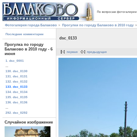
По вопросам фотогалереи
Фотогалерея города Балаково
Прогулки по городу Балаково в 2010 году
Последние комментарии
dsc_0133
Прогулка по городу
Балаково в 2010 году - 6
первая
предыдущая
июня
1. dsc_0001
...
130. dsc_0130
131. dsc_0131
132. dsc_0132
133. dsc_0133
134. dsc_0134
135. dsc_0135
136. dsc_0136
...
292. dsc_0292
Случайное изображение