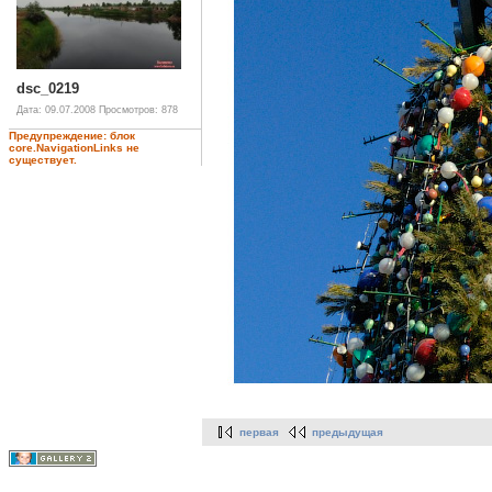
dsc_0219
Дата: 09.07.2008
Просмотров: 878
Предупреждение: блок
core.NavigationLinks не
существует.
первая
предыдущая