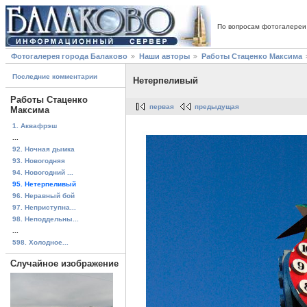
По вопросам фотогалереи
Фотогалерея города Балаково
Наши авторы
Работы Стаценко Максима
Последние комментарии
Нетерпеливый
Работы Стаценко
первая
предыдущая
Максима
1. Аквафрэш
...
92. Ночная дымка
93. Новогодняя
94. Новогодний ...
95. Нетерпеливый
96. Неравный бой
97. Неприступна...
98. Неподдельны...
...
598. Холодное...
Случайное изображение