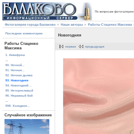
По вопросам фотогалереи
Фотогалерея города Балаково
Наши авторы
Работы Стаценко Максима
Последние комментарии
Новогодняя
Работы Стаценко
первая
предыдущая
Максима
1. Аквафрэш
...
90. Ночной...
91. Ночная...
92. Ночная дымка
93. Новогодняя
94. Новогодний ...
95. Нетерпеливый
96. Неравный бой
...
598. Холодное...
Случайное изображение