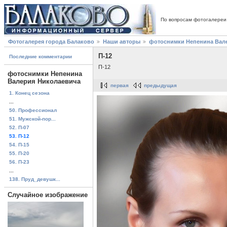
По вопросам фотогалереи
Фотогалерея города Балаково
Наши авторы
фотоснимки Непенина Вал
П-12
Последние комментарии
П-12
фотоснимки Непенина
Валерия Николаевича
первая
предыдущая
1. Конец сезона
...
50. Профессионал
51. Мужской-пор...
52. П-07
53. П-12
54. П-15
55. П-20
56. П-23
...
138. Пруд_девушк...
Случайное изображение