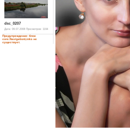
dsc_0207
Дата: 09.07.2008
Просмотров: 1194
Предупреждение: блок
core.NavigationLinks не
существует.