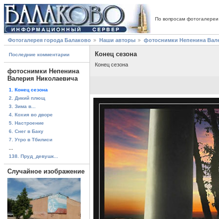
По вопросам фотогалереи
Фотогалерея города Балаково
Наши авторы
фотоснимки Непенина Вал
Конец сезона
Последние комментарии
Конец сезона
фотоснимки Непенина
Валерия Николаевича
1. Конец сезона
2. Дикий плющ
3. Зима в...
4. Кохия во дворе
5. Настроение
6. Снег в Баку
7. Утро в Тбилиси
...
138. Пруд_девушк...
Случайное изображение