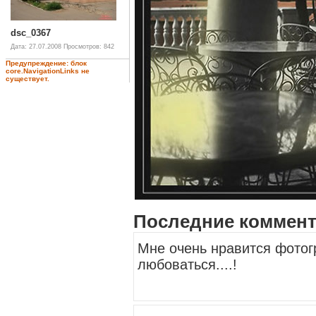
dsc_0367
Дата: 27.07.2008
Просмотров: 842
Предупреждение: блок
core.NavigationLinks не
существует.
Последние коммен
Мне очень нравится фотогр
любоваться....!