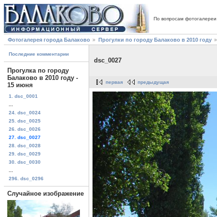
По вопросам фотогалереи
Фотогалерея города Балаково
Прогулки по городу Балаково в 2010 году
Последние комментарии
dsc_0027
Прогулка по городу
Балаково в 2010 году -
первая
предыдущая
15 июня
1. dsc_0001
...
24. dsc_0024
25. dsc_0025
26. dsc_0026
27. dsc_0027
28. dsc_0028
29. dsc_0029
30. dsc_0030
...
296. dsc_0296
Случайное изображение