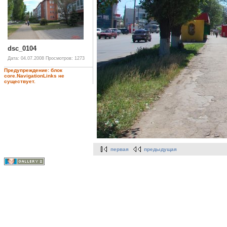
dsc_0104
Дата: 04.07.2008
Просмотров: 1273
Предупреждение: блок
core.NavigationLinks не
существует.
первая
предыдущая