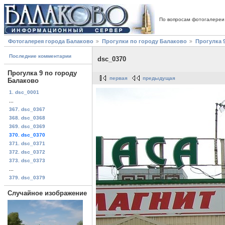
По вопросам фотогалереи
Фотогалерея города Балаково
Прогулки по городу Балаково
Прогулка 
Последние комментарии
dsc_0370
Прогулка 9 по городу
первая
предыдущая
Балаково
1. dsc_0001
...
367. dsc_0367
368. dsc_0368
369. dsc_0369
370. dsc_0370
371. dsc_0371
372. dsc_0372
373. dsc_0373
...
379. dsc_0379
Случайное изображение