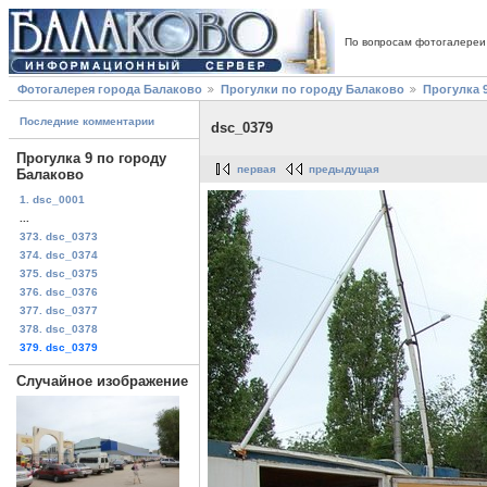
По вопросам фотогалереи
Фотогалерея города Балаково
Прогулки по городу Балаково
Прогулка 
Последние комментарии
dsc_0379
Прогулка 9 по городу
первая
предыдущая
Балаково
1. dsc_0001
...
373. dsc_0373
374. dsc_0374
375. dsc_0375
376. dsc_0376
377. dsc_0377
378. dsc_0378
379. dsc_0379
Случайное изображение