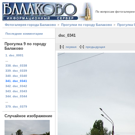
По вопросам фотогалереи
Фотогалерея города Балаково
Прогулки по городу Балаково
Прогулка 
Последние комментарии
dsc_0341
Прогулка 9 по городу
первая
предыдущая
Балаково
1. dsc_0001
...
338. dsc_0338
339. dsc_0339
340. dsc_0340
341. dsc_0341
342. dsc_0342
343. dsc_0343
344. dsc_0344
...
379. dsc_0379
Случайное изображение