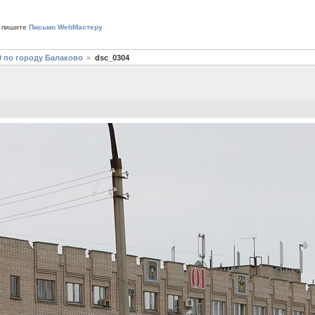
 пишите
Письмо WebМастеру
9 по городу Балаково
dsc_0304