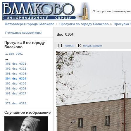
По вопросам фотогалереи
Фотогалерея города Балаково
Прогулки по городу Балаково
Прогулка 
Последние комментарии
dsc_0304
Прогулка 9 по городу
первая
предыдущая
Балаково
1. dsc_0001
...
301. dsc_0301
302. dsc_0302
303. dsc_0303
304. dsc_0304
305. dsc_0305
306. dsc_0306
307. dsc_0307
...
379. dsc_0379
Случайное изображение