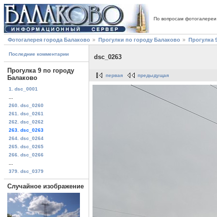
По вопросам фотогалереи
Фотогалерея города Балаково
Прогулки по городу Балаково
Прогулка 
Последние комментарии
dsc_0263
Прогулка 9 по городу
первая
предыдущая
Балаково
1. dsc_0001
...
260. dsc_0260
261. dsc_0261
262. dsc_0262
263. dsc_0263
264. dsc_0264
265. dsc_0265
266. dsc_0266
...
379. dsc_0379
Случайное изображение