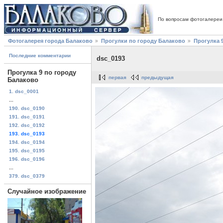
По вопросам фотогалереи
Фотогалерея города Балаково
Прогулки по городу Балаково
Прогулка 
Последние комментарии
dsc_0193
Прогулка 9 по городу
первая
предыдущая
Балаково
1. dsc_0001
...
190. dsc_0190
191. dsc_0191
192. dsc_0192
193. dsc_0193
194. dsc_0194
195. dsc_0195
196. dsc_0196
...
379. dsc_0379
Случайное изображение