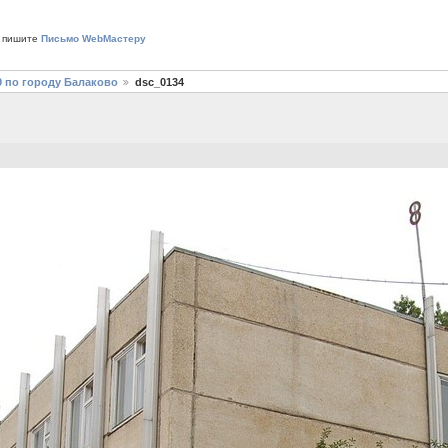
 пишите
Письмо WebМастеру
9 по городу Балаково
dsc_0134