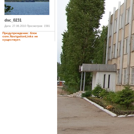
dsc_0231
Дата: 27.06.2010
Просмотров: 1581
Предупреждение: блок
core.NavigationLinks не
существует.