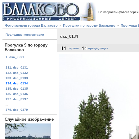
По вопросам фотогалереи
Фотогалерея города Балаково
Прогулки по городу Балаково
Прогулка 
Последние комментарии
dsc_0134
Прогулка 9 по городу
первая
предыдущая
Балаково
1. dsc_0001
...
131. dsc_0131
132. dsc_0132
133. dsc_0133
134. dsc_0134
135. dsc_0135
136. dsc_0136
137. dsc_0137
...
379. dsc_0379
Случайное изображение