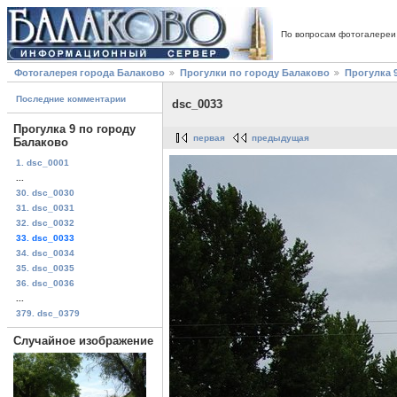
По вопросам фотогалереи
Фотогалерея города Балаково
Прогулки по городу Балаково
Прогулка 
Последние комментарии
dsc_0033
Прогулка 9 по городу
первая
предыдущая
Балаково
1. dsc_0001
...
30. dsc_0030
31. dsc_0031
32. dsc_0032
33. dsc_0033
34. dsc_0034
35. dsc_0035
36. dsc_0036
...
379. dsc_0379
Случайное изображение