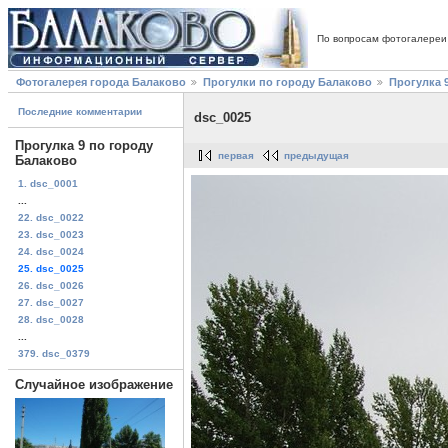
По вопросам фотогалереи
Фотогалерея города Балаково
Прогулки по городу Балаково
Прогулка 
Последние комментарии
dsc_0025
Прогулка 9 по городу
первая
предыдущая
Балаково
1. dsc_0001
...
22. dsc_0022
23. dsc_0023
24. dsc_0024
25. dsc_0025
26. dsc_0026
27. dsc_0027
28. dsc_0028
...
379. dsc_0379
Случайное изображение