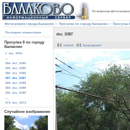
По вопросам фотогалереи
Фотогалерея города Балаково
Прогулки по городу Балаково
Прогулка 
Последние комментарии
dsc_0387
Прогулка 8 по городу
первая
предыдущая
Балаково
1. dsc_0001
...
384. dsc_0384
385. dsc_0385
386. dsc_0386
387. dsc_0387
388. dsc_0388
389. dsc_0389
390. dsc_0390
...
473. dsc_0473
Случайное изображение