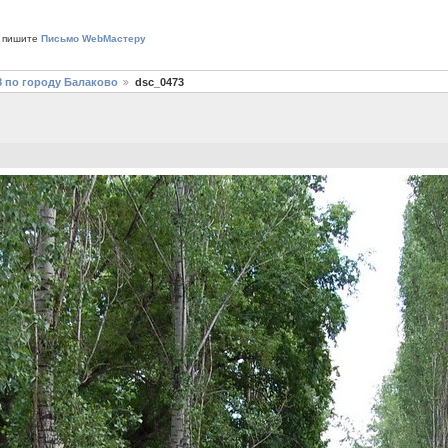
 пишите
Письмо WebМастеру
8 по городу Балаково
dsc_0473