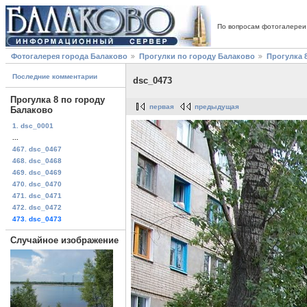
По вопросам фотогалереи
Фотогалерея города Балаково
Прогулки по городу Балаково
Прогулка 
Последние комментарии
dsc_0473
Прогулка 8 по городу
первая
предыдущая
Балаково
1. dsc_0001
...
467. dsc_0467
468. dsc_0468
469. dsc_0469
470. dsc_0470
471. dsc_0471
472. dsc_0472
473. dsc_0473
Случайное изображение