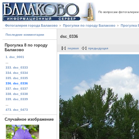
По вопросам фотогалереи
Фотогалерея города Балаково
Прогулки по городу Балаково
Прогулка 
Последние комментарии
dsc_0336
Прогулка 8 по городу
первая
предыдущая
Балаково
1. dsc_0001
...
333. dsc_0333
334. dsc_0334
335. dsc_0335
336. dsc_0336
337. dsc_0337
338. dsc_0338
339. dsc_0339
...
473. dsc_0473
Случайное изображение