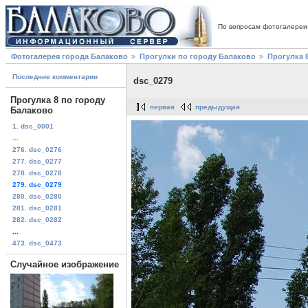
По вопросам фотогалереи
Фотогалерея города Балаково
Прогулки по городу Балаково
Прогулка 
Последние комментарии
dsc_0279
Прогулка 8 по городу
первая
предыдущая
Балаково
1. dsc_0001
...
276. dsc_0276
277. dsc_0277
278. dsc_0278
279. dsc_0279
280. dsc_0280
281. dsc_0281
282. dsc_0282
...
473. dsc_0473
Случайное изображение