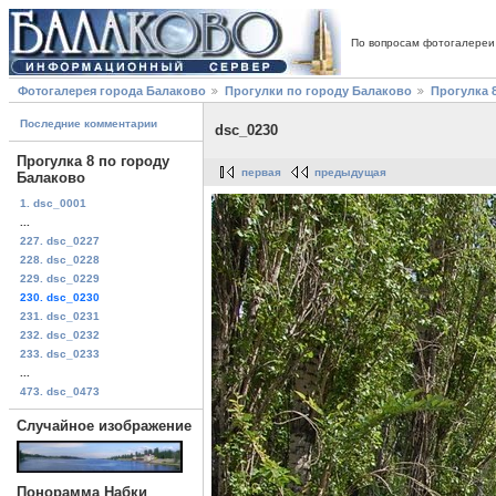
По вопросам фотогалереи
Фотогалерея города Балаково
Прогулки по городу Балаково
Прогулка 
Последние комментарии
dsc_0230
Прогулка 8 по городу
первая
предыдущая
Балаково
1. dsc_0001
...
227. dsc_0227
228. dsc_0228
229. dsc_0229
230. dsc_0230
231. dsc_0231
232. dsc_0232
233. dsc_0233
...
473. dsc_0473
Случайное изображение
Понорамма Набки