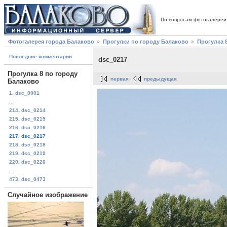
По вопросам фотогалереи
Фотогалерея города Балаково
Прогулки по городу Балаково
Прогулка 
Последние комментарии
dsc_0217
Прогулка 8 по городу
первая
предыдущая
Балаково
1. dsc_0001
...
214. dsc_0214
215. dsc_0215
216. dsc_0216
217. dsc_0217
218. dsc_0218
219. dsc_0219
220. dsc_0220
...
473. dsc_0473
Случайное изображение