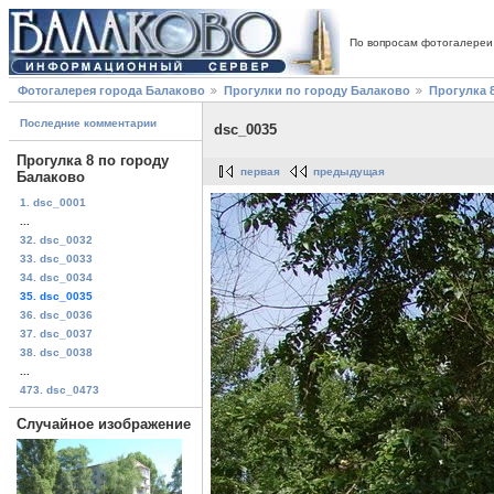
По вопросам фотогалереи
Фотогалерея города Балаково
Прогулки по городу Балаково
Прогулка 
Последние комментарии
dsc_0035
Прогулка 8 по городу
первая
предыдущая
Балаково
1. dsc_0001
...
32. dsc_0032
33. dsc_0033
34. dsc_0034
35. dsc_0035
36. dsc_0036
37. dsc_0037
38. dsc_0038
...
473. dsc_0473
Случайное изображение