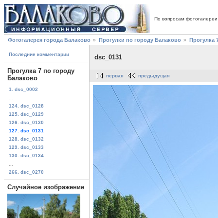
По вопросам фотогалереи
Фотогалерея города Балаково
Прогулки по городу Балаково
Прогулка 
Последние комментарии
dsc_0131
Прогулка 7 по городу
первая
предыдущая
Балаково
1. dsc_0002
...
124. dsc_0128
125. dsc_0129
126. dsc_0130
127. dsc_0131
128. dsc_0132
129. dsc_0133
130. dsc_0134
...
266. dsc_0270
Случайное изображение