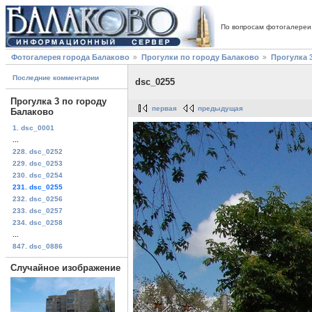
По вопросам фотогалереи
Фотогалерея города Балаково
Прогулки по городу Балаково
Прогулка 
Последние комментарии
dsc_0255
Прогулка 3 по городу
первая
предыдущая
Балаково
1. dsc_0001
...
228. dsc_0252
229. dsc_0253
230. dsc_0254
231. dsc_0255
232. dsc_0256
233. dsc_0257
234. dsc_0258
...
847. dsc_0886
Случайное изображение