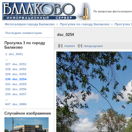
По вопросам фотогалереи
Фотогалерея города Балаково
Прогулки по городу Балаково
Прогулка 
Последние комментарии
dsc_0254
Прогулка 3 по городу
первая
предыдущая
Балаково
1. dsc_0001
...
227. dsc_0251
228. dsc_0252
229. dsc_0253
230. dsc_0254
231. dsc_0255
232. dsc_0256
233. dsc_0257
...
847. dsc_0886
Случайное изображение