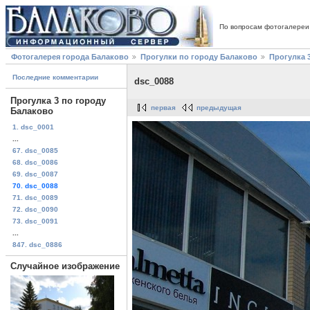
По вопросам фотогалереи
Фотогалерея города Балаково
Прогулки по городу Балаково
Прогулка 
Последние комментарии
dsc_0088
Прогулка 3 по городу
первая
предыдущая
Балаково
1. dsc_0001
...
67. dsc_0085
68. dsc_0086
69. dsc_0087
70. dsc_0088
71. dsc_0089
72. dsc_0090
73. dsc_0091
...
847. dsc_0886
Случайное изображение