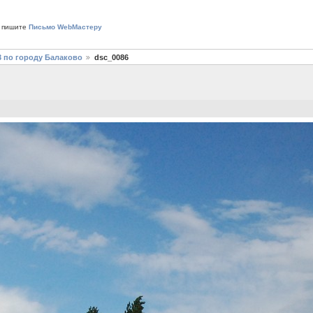
 пишите
Письмо WebМастеру
3 по городу Балаково
dsc_0086