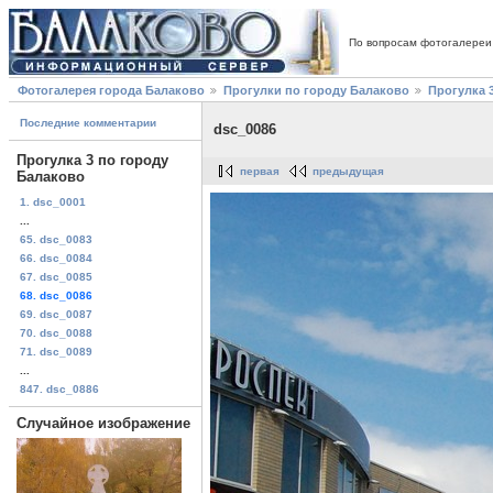
По вопросам фотогалереи
Фотогалерея города Балаково
Прогулки по городу Балаково
Прогулка 
Последние комментарии
dsc_0086
Прогулка 3 по городу
первая
предыдущая
Балаково
1. dsc_0001
...
65. dsc_0083
66. dsc_0084
67. dsc_0085
68. dsc_0086
69. dsc_0087
70. dsc_0088
71. dsc_0089
...
847. dsc_0886
Случайное изображение