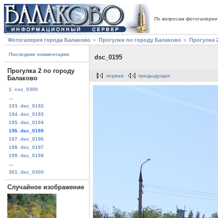
По вопросам фотогалереи
Фотогалерея города Балаково
Прогулки по городу Балаково
Прогулка 
Последние комментарии
dsc_0195
Прогулка 2 по городу
первая
предыдущая
Балаково
1. csc_0300
...
193. dsc_0192
194. dsc_0193
195. dsc_0194
196. dsc_0195
197. dsc_0196
198. dsc_0197
199. dsc_0198
...
301. dsc_0300
Случайное изображение