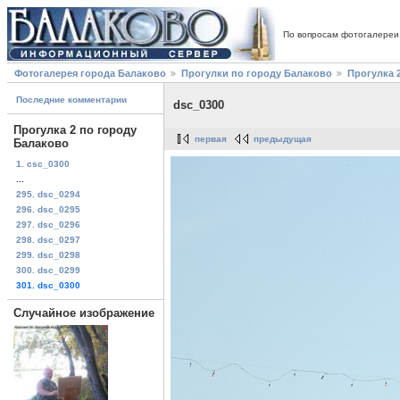
По вопросам фотогалереи
Фотогалерея города Балаково
Прогулки по городу Балаково
Прогулка 
Последние комментарии
dsc_0300
Прогулка 2 по городу
первая
предыдущая
Балаково
1. csc_0300
...
295. dsc_0294
296. dsc_0295
297. dsc_0296
298. dsc_0297
299. dsc_0298
300. dsc_0299
301. dsc_0300
Случайное изображение