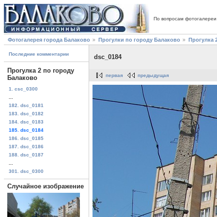
По вопросам фотогалереи
Фотогалерея города Балаково
Прогулки по городу Балаково
Прогулка 
Последние комментарии
dsc_0184
Прогулка 2 по городу
первая
предыдущая
Балаково
1. csc_0300
...
182. dsc_0181
183. dsc_0182
184. dsc_0183
185. dsc_0184
186. dsc_0185
187. dsc_0186
188. dsc_0187
...
301. dsc_0300
Случайное изображение