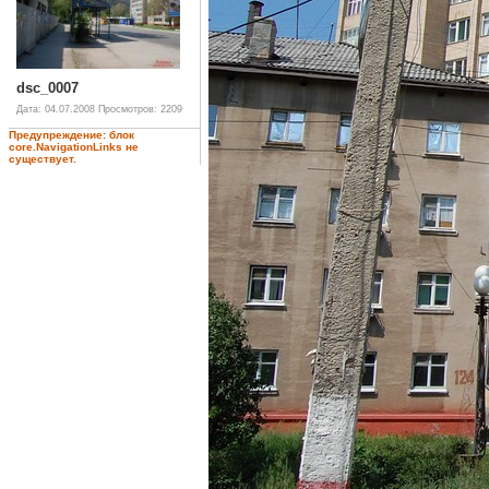
dsc_0007
Дата: 04.07.2008
Просмотров: 2209
Предупреждение: блок
core.NavigationLinks не
существует.