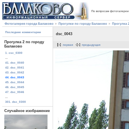
По вопросам фотогалереи
Фотогалерея города Балаково
Прогулки по городу Балаково
Прогулка 
Последние комментарии
dsc_0043
Прогулка 2 по городу
первая
предыдущая
Балаково
1. csc_0300
...
41. dsc_0040
42. dsc_0041
43. dsc_0042
44. dsc_0043
45. dsc_0044
46. dsc_0045
47. dsc_0046
...
301. dsc_0300
Случайное изображение