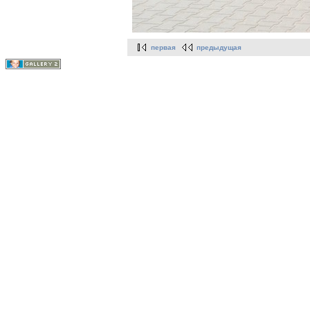
первая
предыдущая