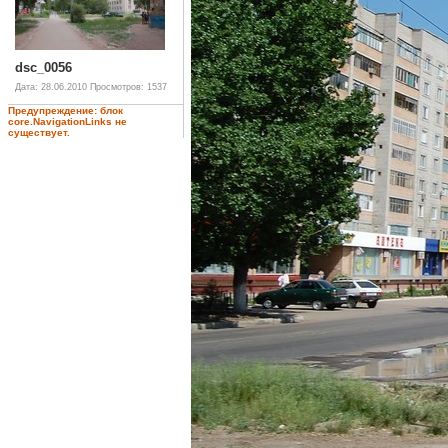
dsc_0056
Дата: 28.06.2010
Просмотров: 1537
Предупреждение: блок
core.NavigationLinks не
существует.