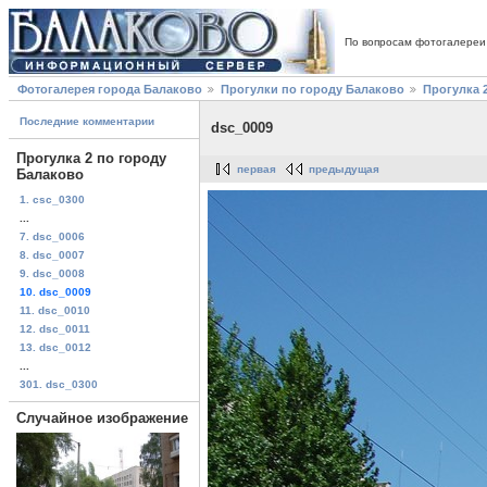
По вопросам фотогалереи
Фотогалерея города Балаково
Прогулки по городу Балаково
Прогулка 
Последние комментарии
dsc_0009
Прогулка 2 по городу
первая
предыдущая
Балаково
1. csc_0300
...
7. dsc_0006
8. dsc_0007
9. dsc_0008
10. dsc_0009
11. dsc_0010
12. dsc_0011
13. dsc_0012
...
301. dsc_0300
Случайное изображение